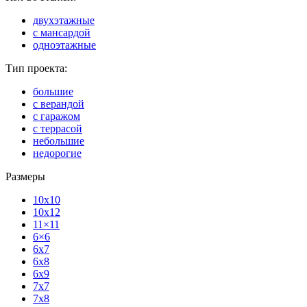
двухэтажные
с мансардой
одноэтажные
Тип проекта:
большие
с верандой
с гаражом
с террасой
небольшие
недорогие
Размеры
10x10
10x12
11×11
6×6
6x7
6x8
6x9
7x7
7x8