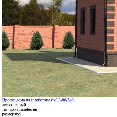
Проект дома из газобетона 8х9 З-86-540
двухэтажный
тип дома
газобетон
размер
8х9