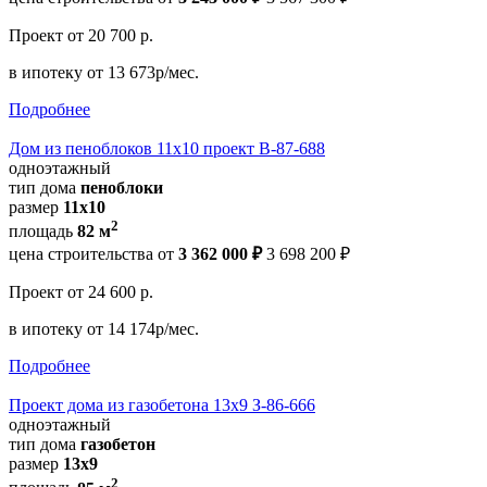
Проект
от 20 700 р.
в ипотеку
от 13 673р/мес.
Подробнее
Дом из пеноблоков 11х10 проект В-87-688
одноэтажный
тип дома
пеноблоки
размер
11x10
2
площадь
82 м
цена строительства от
3 362 000 ₽
3 698 200 ₽
Проект
от 24 600 р.
в ипотеку
от 14 174р/мес.
Подробнее
Проект дома из газобетона 13х9 З-86-666
одноэтажный
тип дома
газобетон
размер
13x9
2