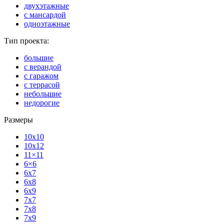
двухэтажные
с мансардой
одноэтажные
Тип проекта:
большие
с верандой
с гаражом
с террасой
небольшие
недорогие
Размеры
10x10
10x12
11×11
6×6
6x7
6x8
6x9
7x7
7x8
7x9