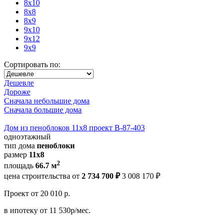
8x10
8x8
8x9
9x10
9x12
9x9
Сортировать по:
Дешевле
Дороже
Сначала небольшие дома
Сначала большие дома
Дом из пеноблоков 11х8 проект В-87-403
одноэтажный
тип дома
пеноблоки
размер
11х8
2
площадь
66.7 м
цена строительства от
2 734 700 ₽
3 008 170 ₽
Проект
от 20 010 р.
в ипотеку
от 11 530р/мес.