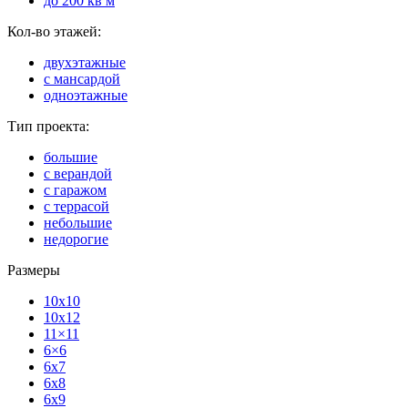
до 200 кв м
Кол-во этажей:
двухэтажные
с мансардой
одноэтажные
Тип проекта:
большие
с верандой
с гаражом
с террасой
небольшие
недорогие
Размеры
10x10
10x12
11×11
6×6
6x7
6x8
6x9