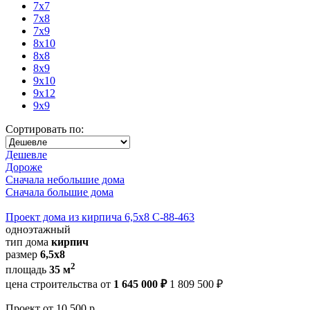
7x7
7x8
7x9
8x10
8x8
8x9
9x10
9x12
9x9
Сортировать по:
Дешевле
Дороже
Сначала небольшие дома
Сначала большие дома
Проект дома из кирпича 6,5х8 С-88-463
одноэтажный
тип дома
кирпич
размер
6,5х8
2
площадь
35 м
цена строительства от
1 645 000 ₽
1 809 500 ₽
Проект
от 10 500 р.