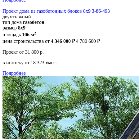
Проект дома из газобетонных блоков 8х9 З-86-493
двухэтажный
тип дома
газобетон
размер
8х9
2
площадь
106 м
цена строительства от
4 346 000 ₽
4 780 600 ₽
Проект
от 31 800 р.
в ипотеку
от 18 323р/мес.
Подробнее