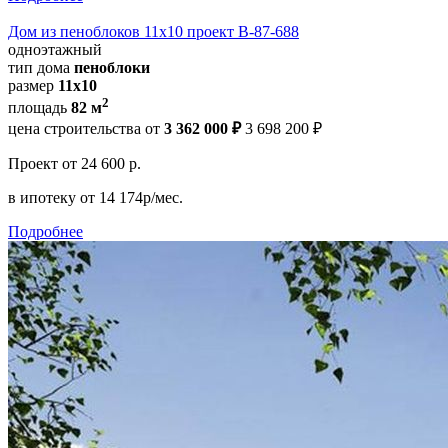
Дом из пеноблоков 11х10 проект В-87-688
одноэтажный
тип дома
пеноблоки
размер
11x10
2
площадь
82 м
цена строительства от
3 362 000 ₽
3 698 200 ₽
Проект
от 24 600 р.
в ипотеку
от 14 174р/мес.
Подробнее