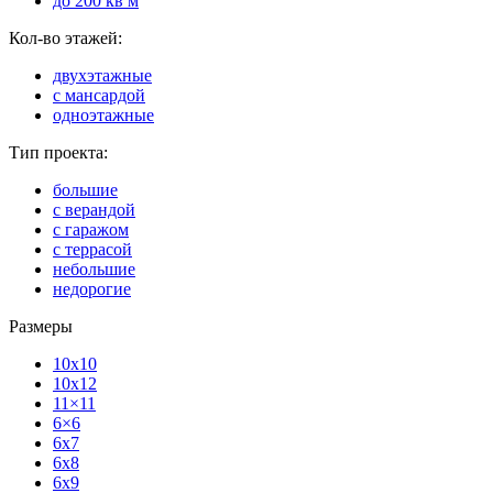
до 200 кв м
Кол-во этажей:
двухэтажные
с мансардой
одноэтажные
Тип проекта:
большие
с верандой
с гаражом
с террасой
небольшие
недорогие
Размеры
10x10
10x12
11×11
6×6
6x7
6x8
6x9