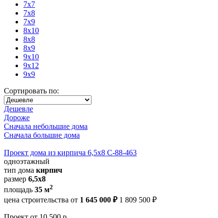
7x7
7x8
7x9
8x10
8x8
8x9
9x10
9x12
9x9
Сортировать по:
Дешевле
Дороже
Сначала небольшие дома
Сначала большие дома
Проект дома из кирпича 6,5х8 С-88-463
одноэтажный
тип дома
кирпич
размер
6,5х8
2
площадь
35 м
цена строительства от
1 645 000 ₽
1 809 500 ₽
Проект
от 10 500 р.