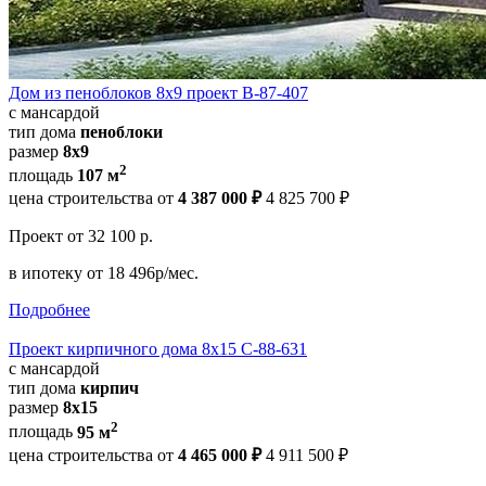
Дом из пеноблоков 8х9 проект В-87-407
с мансардой
тип дома
пеноблоки
размер
8х9
2
площадь
107 м
цена строительства от
4 387 000 ₽
4 825 700 ₽
Проект
от 32 100 р.
в ипотеку
от 18 496р/мес.
Подробнее
Проект кирпичного дома 8х15 С-88-631
с мансардой
тип дома
кирпич
размер
8x15
2
площадь
95 м
цена строительства от
4 465 000 ₽
4 911 500 ₽